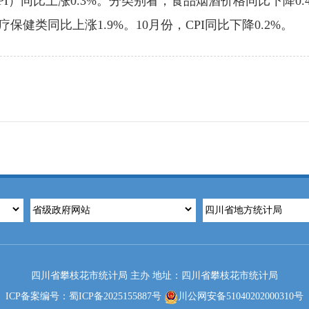
I）同比上涨0.3%。分类别看，食品烟酒价格同比下降0
疗保健类同比上涨1.9%。10月份，CPI同比下降0.2%。
四川省攀枝花市统计局 主办 地址：四川省攀枝花市统计局
ICP备案编号：蜀ICP备2025155887号
川公网安备51040202000310号