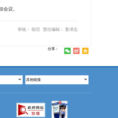
加会议。
审核： 胡滔 责任编辑： 姜泽志
分享：