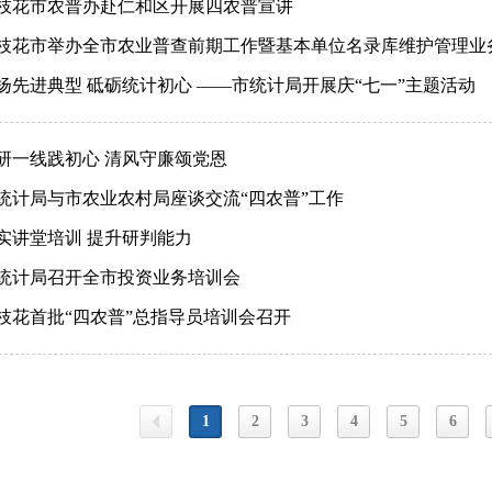
枝花市农普办赴仁和区开展四农普宣讲
枝花市举办全市农业普查前期工作暨基本单位名录库维护管理业
扬先进典型 砥砺统计初心 ——市统计局开展庆“七一”主题活动
研一线践初心 清风守廉颂党恩
统计局与市农业农村局座谈交流“四农普”工作
实讲堂培训 提升研判能力
统计局召开全市投资业务培训会
枝花首批“四农普”总指导员培训会召开
1
2
3
4
5
6
上一