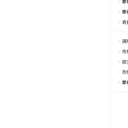
攀
攀
表
调
市
抓
市
攀