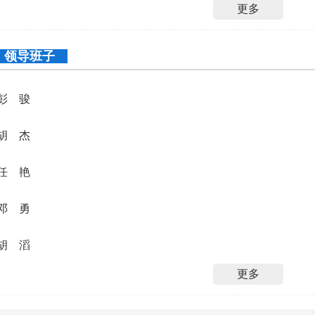
更多
领导班子
彭 骏
胡 杰
任 艳
邓 勇
胡 滔
更多